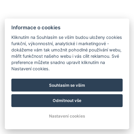
Informace o cookies
Kliknutím na Souhlasím se vším budou uloženy cookies
funkční, výkonnostní, analytické i marketingové -
dokážeme vám tak umožnit pohodlné používání webu,
měřit funkčnost našeho webu i vás cílit reklamou. Své
preference můžete snadno upravit kliknutím na
Nastavení cookies.
abertamska.chata@email.cz
Souhlasím se vším
+420 777 280 931
Mapy
Odmítnout vše
© Copyright 2026 | Všechna práva vyhrazena
Nastavení cookies